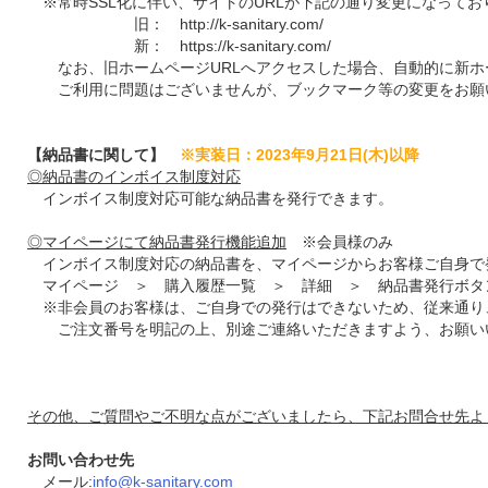
※常時SSL化に伴い、サイトのURLが下記の通り変更になってお
旧： http://k-sanitary.com/
新： https://k-sanitary.com/
なお、旧ホームページURLへアクセスした場合、自動的に新ホー
ご利用に問題はございませんが、ブックマーク等の変更をお願
【納品書に関して】
※実装日：2023年9月21日(木)以降
◎納品書のインボイス制度対応
インボイス制度対応可能な納品書を発行できます。
◎マイページにて納品書発行機能追加
※会員様のみ
インボイス制度対応の納品書を、マイページからお客様ご自身で
マイページ ＞ 購入履歴一覧 ＞ 詳細 ＞ 納品書発行ボタン
※非会員のお客様は、ご自身での発行はできないため、従来通り
ご注文番号を明記の上、別途ご連絡いただきますよう、お願い
その他、ご質問やご不明な点がございましたら、下記お問合せ先よ
お問い合わせ先
メール:
info@k-sanitary.com