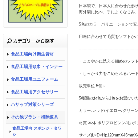
日本製で、日本人に合わせた形
海外製に比べ、手によくなじみ、
5色のカラーバリエーションで安
用途に合わせて毛質をソフトか
------------------------------------------------
食品工場向け衛生資材
・こまやかに洗える細めのソフトタ
食品工場用頭巾・インナー
・しっかり力をこめられるハードタ
食品工場用ユニフォーム
販売単位:5個～
食品工場用アクセサリー
5種類のお色から1色をお選びい
ハサップ対策シリーズ
カラー:レッド/イエロー/グリーン
その他ブラシ・掃除道具
材質:本体:ポリプロピレン/毛:
食品工場向 スポンジ・タワ
シ
サイズ(L×D×H):120mmX45mmX