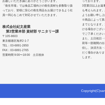
お越しいただき誠にありがとうございます。
っております。
「衛生市場」では食品工場向けの衛生資材を多数取り扱
3営業日以上お返
っており、皆様に安心の衛生用品をお届けできるよう社
も考えられます。
員一同心をこめて対応させていただきます。
ようお願い申し上
※商品によって異
までとなります。
株式会社紀文産業
ける場合がござい
第3営業本部 資材部 サニタリー課
でご了承ください
〒105-8603
また、土日祝日・
東京都港区海岸2-1-7
荷等一部期間の出
TEL：03-6891-2850
但し、決済方法・
FAX：03-6891-2765
だく場合がありま
営業時間 9:00〜18:00 土日祝休
します。
Copyright(C)sani