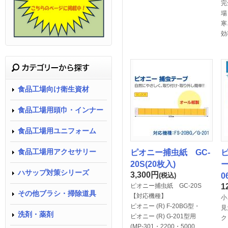
完
場
寒
効
食品工場向け衛生資材
食品工場用頭巾・インナー
食品工場用ユニフォーム
ピオニー捕虫紙 GC-
食品工場用アクセサリー
20S(20枚入)
ー
ハサップ対策シリーズ
3,300
円
(税込)
0
ピオニー捕虫紙 GC-20S
1
その他ブラシ・掃除道具
【対応機種】
小
ピオニー (R) F-20BG型・
見
洗剤・薬剤
ピオニー (R) G-201型用
ク
(MP-301・2200・5000