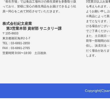
「衛生市場」では食品工場向けの衛生資材を多数取り扱
3営業日以上お返
っており、皆様に安心の衛生用品をお届けできるよう社
も考えられます。
員一同心をこめて対応させていただきます。
ようお願い申し上
※商品によって異
までとなります。
株式会社紀文産業
ける場合がござい
第3営業本部 資材部 サニタリー課
でご了承ください
〒105-8603
また、土日祝日・
東京都港区海岸2-1-7
荷等一部期間の出
TEL：03-6891-2850
但し、決済方法・
FAX：03-6891-2765
だく場合がありま
営業時間 9:00〜18:00 土日祝休
します。
Copyright(C)sani