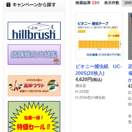
検索結果
13
件
表示件数
ピオニー捕虫紙 UC-
足
200S(20枚入)
4,620
円
(税込)
捕虫器
4
H-203型
足
H-203α型の捕虫紙
品
環
省
電