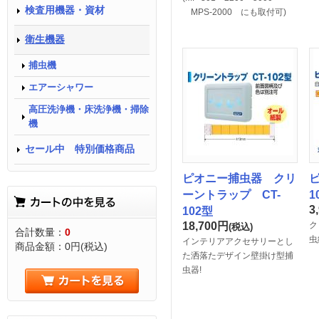
検査用機器・資材
MPS-2000 にも取付可)
衛生機器
捕虫機
エアーシャワー
高圧洗浄機・床洗浄機・掃除
機
セール中 特別価格商品
ピオニー捕虫器 クリ
ピ
ーントラップ CT-
1
3
102型
18,700
円
ク
(税込)
合計数量：
0
虫
インテリアアクセサリーとし
商品金額：
0円(税込)
た洒落たデザイン壁掛け型捕
虫器!