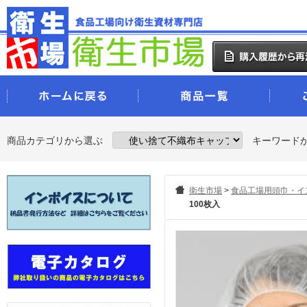
商品カテゴリから選ぶ
キーワード
衛生市場
>
食品工場用頭巾・イ
100枚入