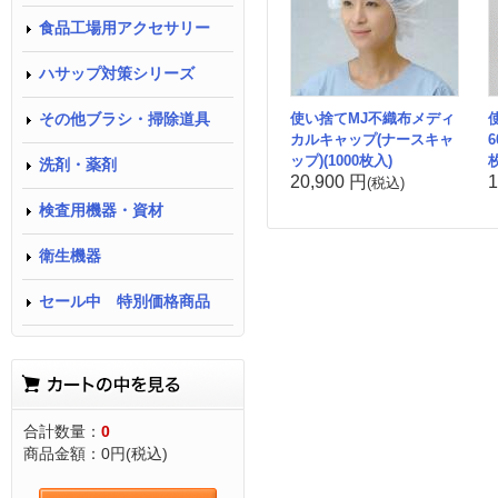
食品工場用アクセサリー
ハサップ対策シリーズ
使い捨てMJ不織布メディ
その他ブラシ・掃除道具
カルキャップ(ナースキャ
ップ)(1000枚入)
洗剤・薬剤
20,900 円
1
(税込)
検査用機器・資材
衛生機器
セール中 特別価格商品
合計数量：
0
商品金額：
0円(税込)