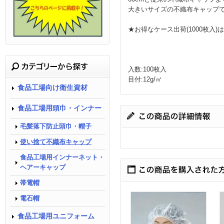
大きいサイズの不織布キャップ
★お得なケース出荷(1000枚入)は
入数:100枚入
目付:12g/㎡
食品工場向け衛生資材
食品工場用頭巾・インナー
毛髪落下防止頭巾・帽子
使い捨て不織布キャップ
食品工場用インナーネット・
ヘアーキャップ
帯電帽
電石帽
食品工場用ユニフォーム