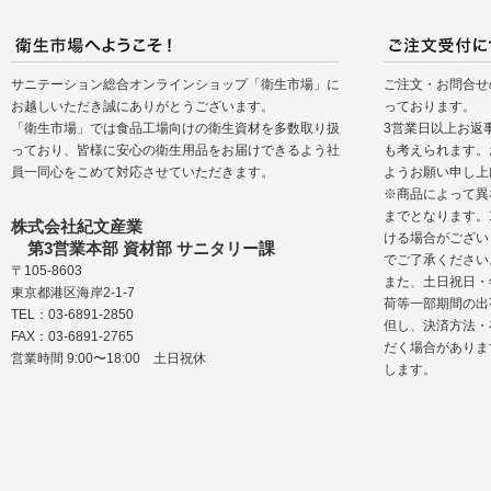
サニテーション総合オンラインショップ「衛生市場」に
ご注文・お問合せ
お越しいただき誠にありがとうございます。
っております。
「衛生市場」では食品工場向けの衛生資材を多数取り扱
3営業日以上お返
っており、皆様に安心の衛生用品をお届けできるよう社
も考えられます。
員一同心をこめて対応させていただきます。
ようお願い申し上
※商品によって異
までとなります。
株式会社紀文産業
ける場合がござい
第3営業本部 資材部 サニタリー課
でご了承ください
〒105-8603
また、土日祝日・
東京都港区海岸2-1-7
荷等一部期間の出
TEL：03-6891-2850
但し、決済方法・
FAX：03-6891-2765
だく場合がありま
営業時間 9:00〜18:00 土日祝休
します。