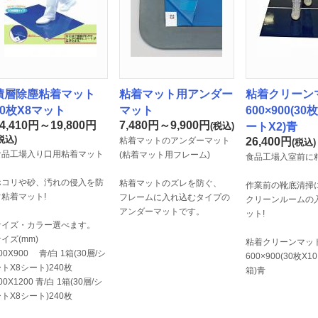
積層除塵粘着マット
粘着マット用アンダー
粘着クリーン
30枚X8マット
マット
600×900(30
4,410円～19,800
円
7,480円～9,900
円
(税込)
ートX2)青
税込)
粘着マットのアンダーマット
26,400
円
(税込)
食品工場入り口用粘着マット
(粘着マット用フレーム)
食品工場入室前に
ホコリや砂、汚れの侵入を防
粘着マットのズレを防ぐ、
作業前の靴底清掃に
ぐ粘着マット!
フレームに入れ込むタイプの
クリーンルームの
アンダーマットです。
ット!
サイズ・カラー選べます。
イズ(mm)
粘着クリーンマッ
00X900 青/白 1箱(30層/シ
600×900(30枚X
トX8シート)240枚
箱)青
00X1200 青/白 1箱(30層/シ
トX8シート)240枚