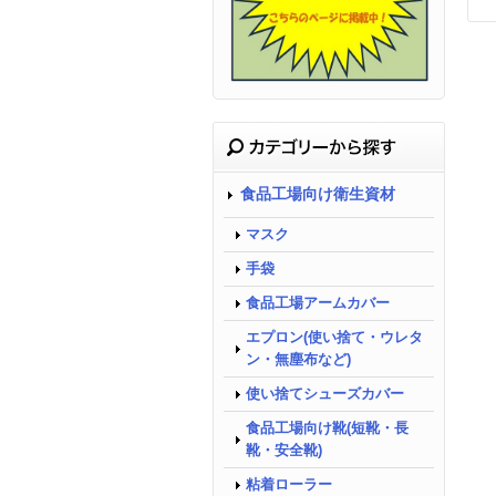
食品工場向け衛生資材
マスク
手袋
食品工場アームカバー
エプロン(使い捨て・ウレタ
ン・無塵布など)
使い捨てシューズカバー
食品工場向け靴(短靴・長
靴・安全靴)
粘着ローラー