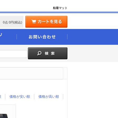
粘着マット
0点
0円(税込)
順
価格が安い順
価格が高い順