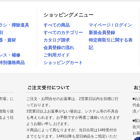
ショッピングメニュー
ラシ・掃除道具
すべての商品
マイページ / ログイン
剤
すべてのカテゴリー
新規会員登録
器・資材
カタログ請求
特定商取引に関する表
会員登録の流れ
記
ンス・補修
ご利用ガイド
特別価格商品
ショッピングカート
市場」に
ご注文・お問合せのお返事は、2営業日以内を目標に行
■お
っております。
代金
数取り扱
3営業日以上お返事がない場合は、システム等の不具合
済／
るよう社
も考えられます。お手数ですが再度ご連絡いただきます
■配
ようお願い申し上げます。
佐川
※商品によって異なりますが、当日出荷は14時受付分
お届
までとなります。14時以降も翌日納品をご指定いただ