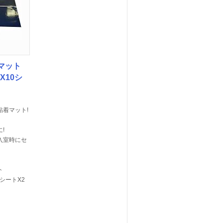
マット
枚X10シ
粘着マット!
!
入室時にセ
ト
10シートX2