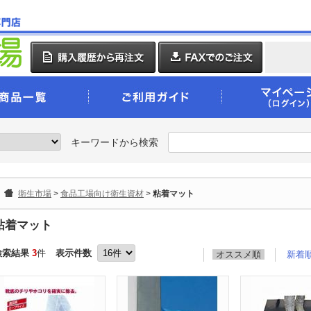
キーワードから検索
衛生市場
>
食品工場向け衛生資材
>
粘着マット
粘着マット
検索結果
3
件
表示件数
オススメ順
新着