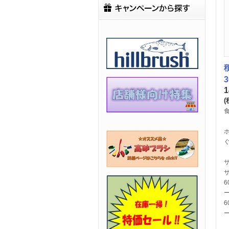
1
(
サ
6
ー
6
ー