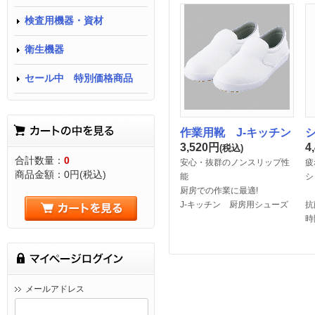
検査用機器・資材
衛生機器
セール中 特別価格商品
作業用靴 J-キッチン
3,520
円
4
(税込)
合計数量：
0
安心・抜群のノンスリップ性
疲
商品金額：
0円(税込)
能
シ
厨房での作業に最適!
J-キッチン 厨房用シューズ
抗
時
メールアドレス