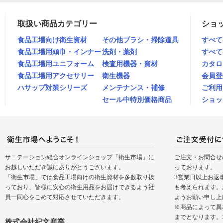
取扱い商品カテゴリー
ショ
食品工場向け衛生資材
その他ブラシ・掃除道具
すべて
食品工場用頭巾・インナー
洗剤・薬剤
すべて
食品工場用ユニフォーム
検査用機器・資材
カタロ
食品工場用アクセサリー
衛生機器
会員登
ハサップ対策シリーズ
メンテナンス・補修
ご利用
セール中特別価格商品
ショッ
サニテーション総合オンラインショップ「衛生市場」に
ご注文・お問合せ
お越しいただき誠にありがとうございます。
っております。
「衛生市場」では食品工場向けの衛生資材を多数取り扱
3営業日以上お返
っており、皆様に安心の衛生用品をお届けできるよう社
も考えられます。
員一同心をこめて対応させていただきます。
ようお願い申し上
※商品によって異
までとなります。
株式会社紀文産業