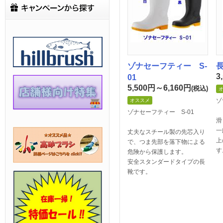
ゾナセーフティー S-
3
01
5,500円～6,160
円
(税込)
ゾ
オススメ
ゾナセーフティー S-01
滑
一
丈夫なスチール製の先芯入り
上
で、つま先部を落下物による
す
危険から保護します。
安全スタンダードタイプの長
靴です。