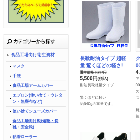
食品工場向け衛生資材
長靴耐油タイプ 超軽
量 驚くほどの軽さ!
0
マスク
4
通常価格
6,237
円
手袋
5,500
円
(税込)
ア
耐油長靴軽量タイプ
0
食品工場アームカバー
ズ
エプロン(使い捨て・ウレタ
驚くほどに軽い
つ
ン・無塵布など)
約640gの重量です。
厨
使い捨てシューズカバー
気
食品工場向け靴(短靴・長
靴・安全靴)
粘着ローラー