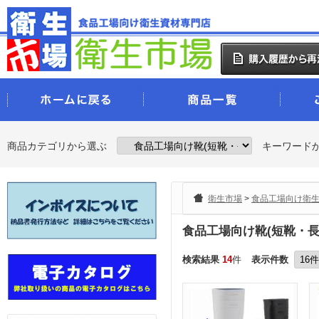
商品カテゴリから選ぶ
キーワード
衛生市場
>
食品工場向け衛
食品工場向け靴(短靴・長
検索結果
14
件
表示件数