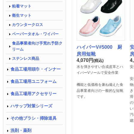
粘着マット
衛生マット
カウンタークロス
ペーパータオル・ワイパー
食品事業者向け手荒れ予防ク
ハイパーV#5000 厨
安
リーム
房用短靴
ステンレス商品
4,070
円
4
(税込)
水を弾きやすい合成皮革とハ
安
食品工場用頭巾・インナー
イパーVソールで安全作業
安
食品工場用ユニフォーム
機能と低価格を兼ね備えた食
物
品事業者向けの一般的な短靴
き
食品工場用アクセサリー
です。
滑
の
ハサップ対策シリーズ
い
汚
その他ブラシ・掃除道具
建
洗剤・薬剤